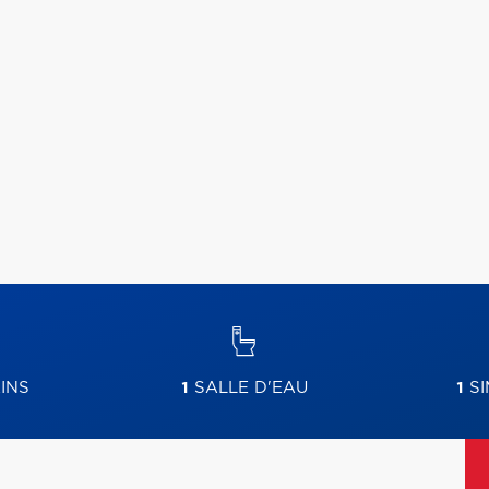
INS
1
SALLE D'EAU
1
SI