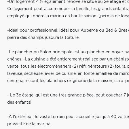
-Un logement 4 ½ également rénové se situe au 2e étage et of
Ce logement peut accommoder la famille, les grands enfants,
employé qui opère la marina en haute saison. (permis de loca
-Idéal pour professionnel, idéal pour Auberge ou Bed & Breakf
pierre des champs jusqu'à la toiture.
-Le plancher du Salon principale est un plancher en noyer nat
chênes. -La cuisine a été entièrement réalisée par un ébénis
vente; tous les électroménagers (2) réfrigérateurs (2) fours, p
laveuse, sécheuse, évier de cuisine, en fonte émaillée de mar
centenaire sont les planchers originaux de la maison, c.a.d. pi
- Le 3e étage, qui est une très grande pièce, peut coucher 7 j
des enfants!
-À l'extérieur, le vaste terrain peut accueillir jusqu'à 40 voit
privacité de la marina.