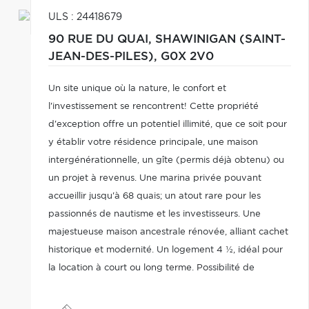
ULS : 24418679
90 RUE DU QUAI,
SHAWINIGAN (SAINT-
JEAN-DES-PILES),
G0X 2V0
Un site unique où la nature, le confort et
l'investissement se rencontrent! Cette propriété
d'exception offre un potentiel illimité, que ce soit pour
y établir votre résidence principale, une maison
intergénérationnelle, un gîte (permis déjà obtenu) ou
un projet à revenus. Une marina privée pouvant
accueillir jusqu'à 68 quais; un atout rare pour les
passionnés de nautisme et les investisseurs. Une
majestueuse maison ancestrale rénovée, alliant cachet
historique et modernité. Un logement 4 ½, idéal pour
la location à court ou long terme. Possibilité de
subdivision du terrain ou construction de deux duplex!
Vaste façade sur la rivière!