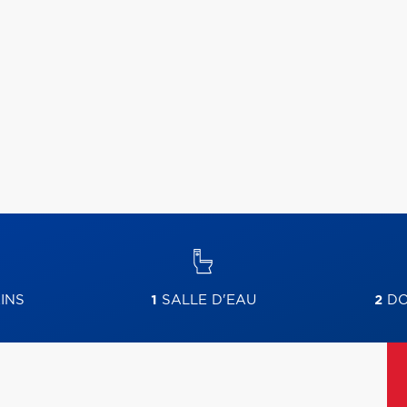
INS
1
SALLE D'EAU
2
DO