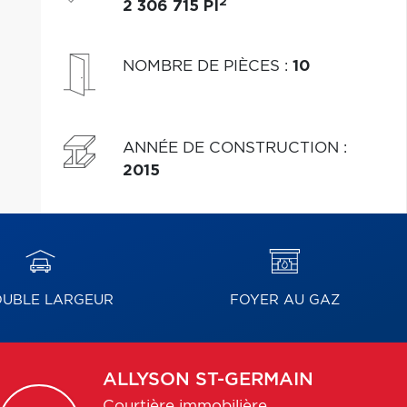
2
2 306 715 PI
NOMBRE DE PIÈCES
:
10
ANNÉE DE CONSTRUCTION
:
2015
UBLE LARGEUR
FOYER AU GAZ
ALLYSON
ST-GERMAIN
Courtière immobilière