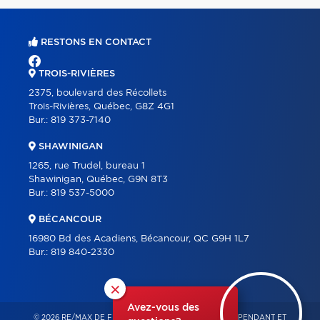
RESTONS EN CONTACT
TROIS-RIVIÈRES
2375, boulevard des Récollets
Trois-Rivières, Québec, G8Z 4G1
Bur.:
819 373-7140
SHAWINIGAN
1265, rue Trudel, bureau 1
Shawinigan, Québec, G9N 8T3
Bur.:
819 537-5000
BÉCANCOUR
16980 Bd des Acadiens, Bécancour, QC G9H 1L7
Bur.:
819 840-2330
×
Avez-vous des
© 2026 RE/MAX DE FRANCHEVILLE – FRANCHISÉ INDÉPENDANT ET