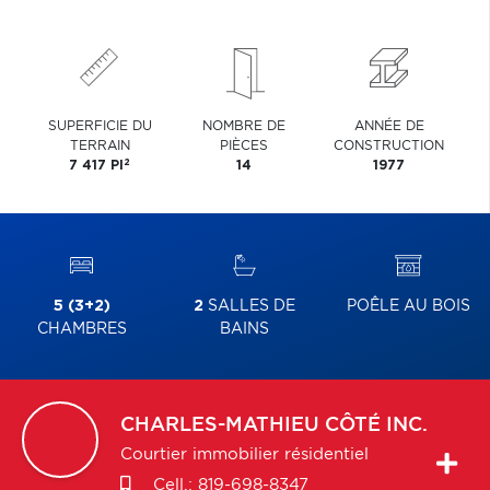
SUPERFICIE DU
NOMBRE DE
ANNÉE DE
TERRAIN
PIÈCES
CONSTRUCTION
2
7 417 PI
14
1977
5 (3+2)
2
SALLES DE
POÊLE AU BOIS
CHAMBRES
BAINS
CHARLES-MATHIEU
CÔTÉ INC.
Courtier immobilier résidentiel
Cell.:
819-698-8347