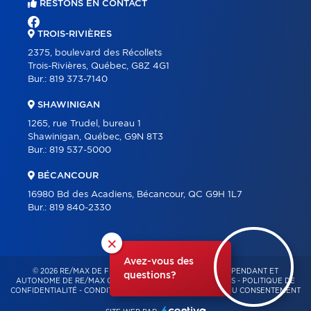
RESTONS EN CONTACT
TROIS-RIVIÈRES
2375, boulevard des Récollets
Trois-Rivières, Québec, G8Z 4G1
Bur.:
819 373-7140
SHAWINIGAN
1265, rue Trudel, bureau 1
Shawinigan, Québec, G9N 8T3
Bur.:
819 537-5000
BÉCANCOUR
16980 Bd des Acadiens, Bécancour, QC G9H 1L7
Bur.:
819 840-2330
×
Avez-vous des
© 2026 RE/MAX DE FRANCHEVILLE – FRANCHISÉ INDÉPENDANT ET
questions?
AUTONOME DE RE/MAX QUÉBEC – TOUS DROITS RÉSERVÉS -
POLITIQUE DE
CONFIDENTIALITÉ
-
CONDITIONS D'UTILISATION
-
GESTION DU CONSENTEMENT