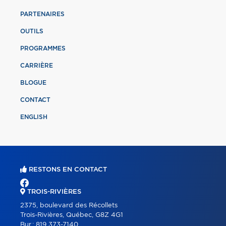
PARTENAIRES
OUTILS
PROGRAMMES
CARRIÈRE
BLOGUE
CONTACT
ENGLISH
RESTONS EN CONTACT
TROIS-RIVIÈRES
2375, boulevard des Récollets
Trois-Rivières, Québec, G8Z 4G1
Bur.:
819 373-7140