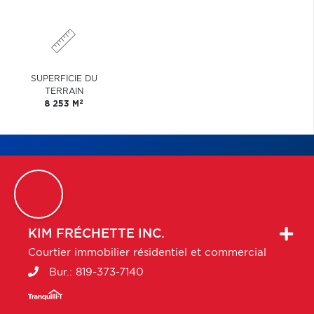
SUPERFICIE DU
TERRAIN
2
8 253 M
KIM
FRÉCHETTE INC.
Courtier immobilier résidentiel et commercial
Bur.:
819-373-7140