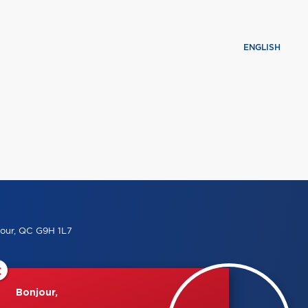
ENGLISH
our, QC G9H 1L7
×
Bonjour,