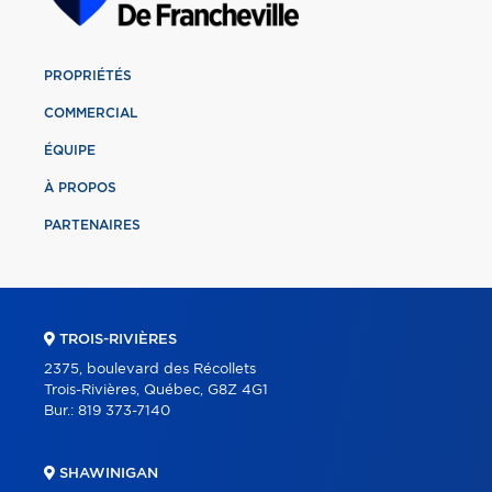
PROPRIÉTÉS
COMMERCIAL
ÉQUIPE
À PROPOS
PARTENAIRES
TROIS-RIVIÈRES
2375, boulevard des Récollets
Trois-Rivières, Québec, G8Z 4G1
Bur.:
819 373-7140
SHAWINIGAN