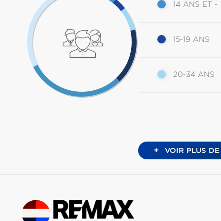
14 ANS ET -
15-19 ANS
20-34 ANS
+
VOIR PLUS DE