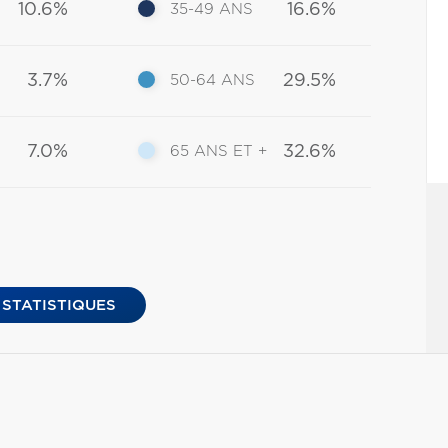
10.6%
16.6%
35-49 ANS
3.7%
29.5%
50-64 ANS
7.0%
32.6%
65 ANS ET +
 STATISTIQUES