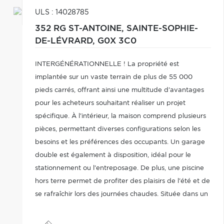
ULS : 14028785
352 RG ST-ANTOINE,
SAINTE-SOPHIE-
DE-LÉVRARD,
G0X 3C0
INTERGÉNÉRATIONNELLE ! La propriété est
implantée sur un vaste terrain de plus de 55 000
pieds carrés, offrant ainsi une multitude d'avantages
pour les acheteurs souhaitant réaliser un projet
spécifique. À l'intérieur, la maison comprend plusieurs
pièces, permettant diverses configurations selon les
besoins et les préférences des occupants. Un garage
double est également à disposition, idéal pour le
stationnement ou l'entreposage. De plus, une piscine
hors terre permet de profiter des plaisirs de l'été et de
se rafraîchir lors des journées chaudes. Située dans un
coin tranquille, légèrement à l'écart du village de
Sainte-Sophie-De-Lévrard.