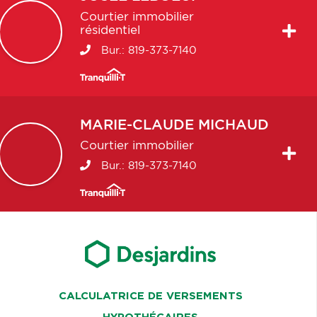
Courtier immobilier
résidentiel
Bur.:
819-373-7140
MARIE-CLAUDE
MICHAUD
Courtier immobilier
Bur.:
819-373-7140
CALCULATRICE DE VERSEMENTS