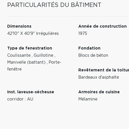
PARTICULARITÉS DU BÂTIMENT
Dimensions
Année de construction
42'10" X 40'9" Irrégulières
1975
Type de fenestration
Fondation
Coulissante
,
Guillotine
,
Blocs de béton
Manivelle (battant)
,
Porte-
fenêtre
Revêtement de la toitu
Bardeaux d'asphalte
Inst. laveuse-sécheuse
Armoires de cuisine
corridor : AU
Mélamine