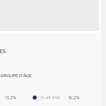
ES
 GROUPE D'ÂGE
13.2%
16.2%
35-49 ANS