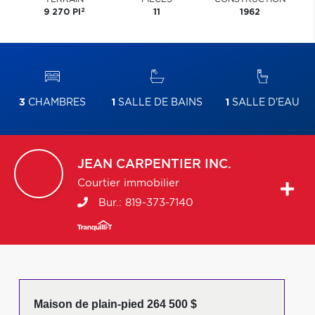
2
9 270 PI
11
1962
3
CHAMBRES
1
SALLE DE BAINS
1
SALLE D'EAU
JEAN
CARPENTIER INC.
Courtier immobilier
Bur.:
819-373-7140
Maison de plain-pied 264 500 $