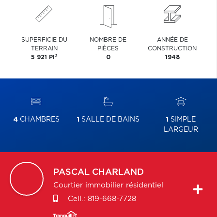
SUPERFICIE DU
NOMBRE DE
ANNÉE DE
TERRAIN
PIÈCES
CONSTRUCTION
2
5 921 PI
0
1948
4
CHAMBRES
1
SALLE DE BAINS
1
SIMPLE
LARGEUR
PASCAL
CHARLAND
Courtier immobilier résidentiel
Cell.:
819-668-7728