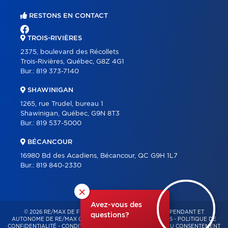
RESTONS EN CONTACT
TROIS-RIVIÈRES
2375, boulevard des Récollets
Trois-Rivières, Québec, G8Z 4G1
Bur.:
819 373-7140
SHAWINIGAN
1265, rue Trudel, bureau 1
Shawinigan, Québec, G9N 8T3
Bur.:
819 537-5000
BÉCANCOUR
16980 Bd des Acadiens, Bécancour, QC G9H 1L7
Bur.:
819 840-2330
×
Avez-vous des
© 2026 RE/MAX DE FRANCHEVILLE – FRANCHISÉ INDÉPENDANT ET
questions?
AUTONOME DE RE/MAX QUÉBEC – TOUS DROITS RÉSERVÉS -
POLITIQUE DE
CONFIDENTIALITÉ
-
CONDITIONS D'UTILISATION
-
GESTION DU CONSENTEMENT