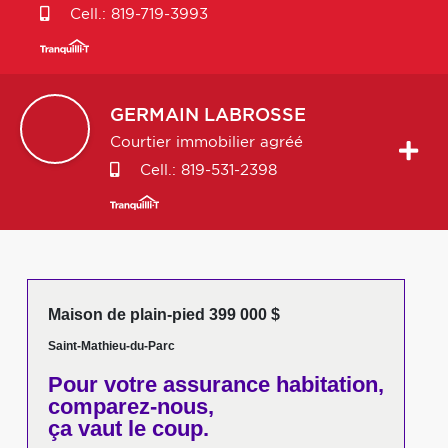
Cell.:
819-719-3993
GERMAIN
LABROSSE
Courtier immobilier agréé
Cell.:
819-531-2398
Maison de plain-pied 399 000 $
Saint-Mathieu-du-Parc
Pour votre
assurance habitation,
comparez-nous,
ça vaut le coup.