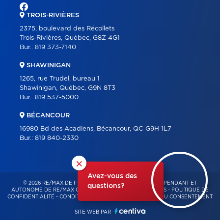
TROIS-RIVIÈRES
2375, boulevard des Récollets
Trois-Rivières, Québec, G8Z 4G1
Bur.:
819 373-7140
SHAWINIGAN
1265, rue Trudel, bureau 1
Shawinigan, Québec, G9N 8T3
Bur.:
819 537-5000
BÉCANCOUR
16980 Bd des Acadiens, Bécancour, QC G9H 1L7
Bur.:
819 840-2330
×
Avez-vous des
© 2026 RE/MAX DE FRANCHEVILLE – FRANCHISÉ INDÉPENDANT ET
questions?
AUTONOME DE RE/MAX QUÉBEC – TOUS DROITS RÉSERVÉS -
POLITIQUE DE
CONFIDENTIALITÉ
-
CONDITIONS D'UTILISATION
-
GESTION DU CONSENTEMENT
SITE WEB PAR