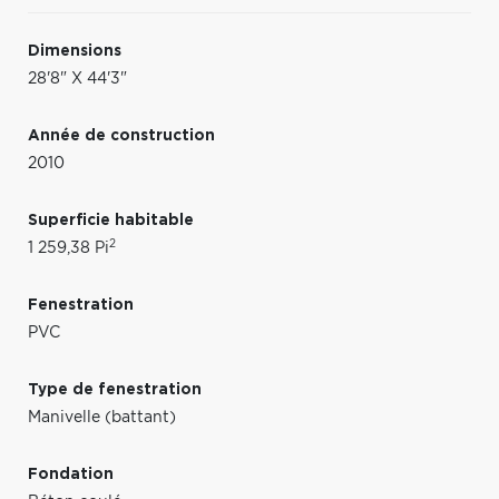
Dimensions
28'8" X 44'3"
Année de construction
2010
Superficie habitable
2
1 259,38 Pi
Fenestration
PVC
Type de fenestration
Manivelle (battant)
Fondation