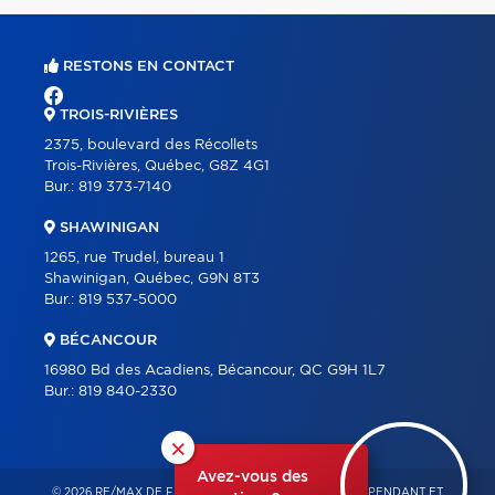
RESTONS EN CONTACT
TROIS-RIVIÈRES
2375, boulevard des Récollets
Trois-Rivières, Québec, G8Z 4G1
Bur.:
819 373-7140
SHAWINIGAN
1265, rue Trudel, bureau 1
Shawinigan, Québec, G9N 8T3
Bur.:
819 537-5000
BÉCANCOUR
16980 Bd des Acadiens, Bécancour, QC G9H 1L7
Bur.:
819 840-2330
×
Avez-vous des
© 2026 RE/MAX DE FRANCHEVILLE – FRANCHISÉ INDÉPENDANT ET