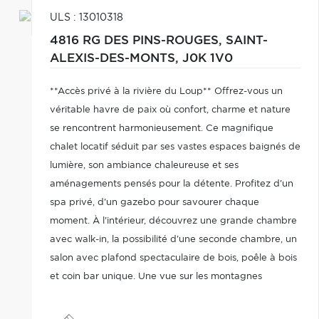
ULS : 13010318
4816 RG DES PINS-ROUGES,
SAINT-
ALEXIS-DES-MONTS,
J0K 1V0
**Accès privé à la rivière du Loup** Offrez-vous un
véritable havre de paix où confort, charme et nature
se rencontrent harmonieusement. Ce magnifique
chalet locatif séduit par ses vastes espaces baignés de
lumière, son ambiance chaleureuse et ses
aménagements pensés pour la détente. Profitez d'un
spa privé, d'un gazebo pour savourer chaque
moment. À l'intérieur, découvrez une grande chambre
avec walk-in, la possibilité d'une seconde chambre, un
salon avec plafond spectaculaire de bois, poêle à bois
et coin bar unique. Une vue sur les montagnes
complète ce refuge d'exception, idéal pour décrocher
du quotidien et profiter pleinement de la vie.