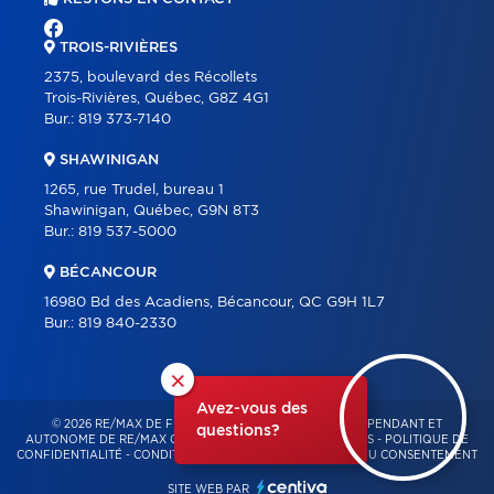
TROIS-RIVIÈRES
2375, boulevard des Récollets
Trois-Rivières, Québec, G8Z 4G1
Bur.:
819 373-7140
SHAWINIGAN
1265, rue Trudel, bureau 1
Shawinigan, Québec, G9N 8T3
Bur.:
819 537-5000
BÉCANCOUR
16980 Bd des Acadiens, Bécancour, QC G9H 1L7
Bur.:
819 840-2330
×
Avez-vous des
© 2026 RE/MAX DE FRANCHEVILLE – FRANCHISÉ INDÉPENDANT ET
questions?
AUTONOME DE RE/MAX QUÉBEC – TOUS DROITS RÉSERVÉS -
POLITIQUE DE
CONFIDENTIALITÉ
-
CONDITIONS D'UTILISATION
-
GESTION DU CONSENTEMENT
SITE WEB PAR