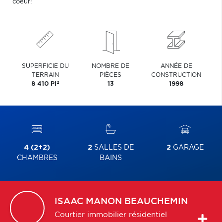
coeur!
SUPERFICIE DU
NOMBRE DE
ANNÉE DE
TERRAIN
PIÈCES
CONSTRUCTION
2
8 410 PI
13
1998
4 (2+2)
2
SALLES DE
2
GARAGE
CHAMBRES
BAINS
ISAAC
MANON BEAUCHEMIN
Courtier immobilier résidentiel