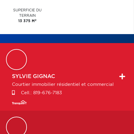
SUPERFICIE DU
TERRAIN
2
13 375 M
SYLVIE
GIGNAC
Courtier immobilier résidentiel et commercial
Cell.:
819-676-7183