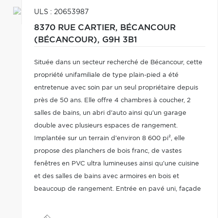
ULS : 20653987
8370 RUE CARTIER,
BÉCANCOUR
(BÉCANCOUR),
G9H 3B1
Située dans un secteur recherché de Bécancour, cette
propriété unifamiliale de type plain-pied a été
entretenue avec soin par un seul propriétaire depuis
près de 50 ans. Elle offre 4 chambres à coucher, 2
salles de bains, un abri d'auto ainsi qu'un garage
double avec plusieurs espaces de rangement.
Implantée sur un terrain d'environ 8 600 pi², elle
propose des planchers de bois franc, de vastes
fenêtres en PVC ultra lumineuses ainsi qu'une cuisine
et des salles de bains avec armoires en bois et
beaucoup de rangement. Entrée en pavé uni, façade
en brique et emplacement idéal près des parcs, écoles
et services.