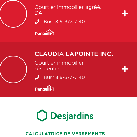
Courtier immobilier agréé,
DA
Bur.:
819-373-7140
CLAUDIA
LAPOINTE INC.
Courtier immobilier
résidentiel
Bur.:
819-373-7140
CALCULATRICE DE VERSEMENTS