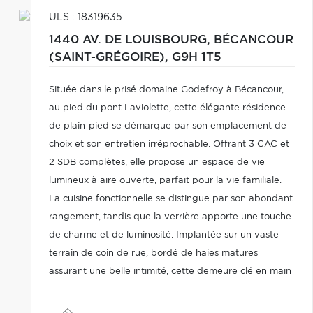
ULS : 18319635
1440 AV. DE LOUISBOURG,
BÉCANCOUR
(SAINT-GRÉGOIRE),
G9H 1T5
Située dans le prisé domaine Godefroy à Bécancour,
au pied du pont Laviolette, cette élégante résidence
de plain-pied se démarque par son emplacement de
choix et son entretien irréprochable. Offrant 3 CAC et
2 SDB complètes, elle propose un espace de vie
lumineux à aire ouverte, parfait pour la vie familiale.
La cuisine fonctionnelle se distingue par son abondant
rangement, tandis que la verrière apporte une touche
de charme et de luminosité. Implantée sur un vaste
terrain de coin de rue, bordé de haies matures
assurant une belle intimité, cette demeure clé en main
combine confort, tranquillité et accessibilité à 5
minutes de Trois-Rivières.