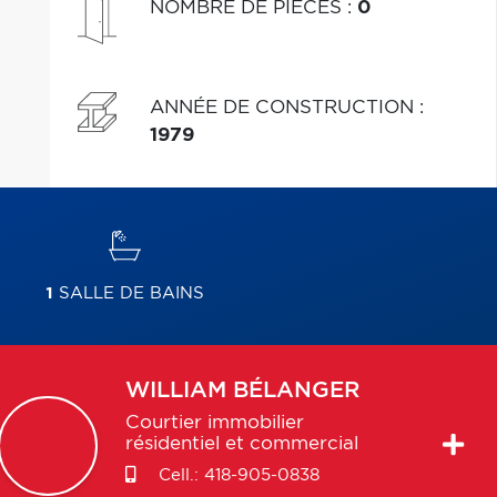
NOMBRE DE PIÈCES
:
0
ANNÉE DE CONSTRUCTION
:
1979
1
SALLE DE BAINS
WILLIAM
BÉLANGER
Courtier immobilier
résidentiel et commercial
Cell.:
418-905-0838