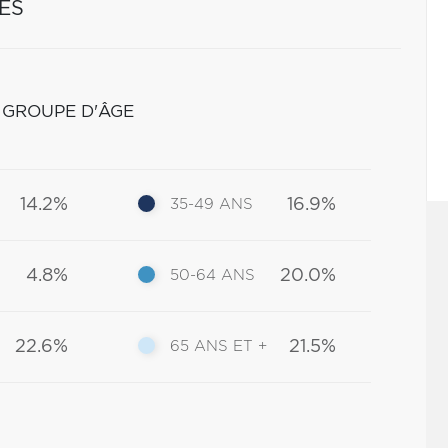
ES
 GROUPE D'ÂGE
14.2%
16.9%
35-49 ANS
4.8%
20.0%
50-64 ANS
22.6%
21.5%
65 ANS ET +